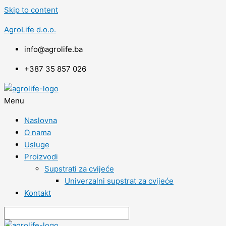
Skip to content
AgroLife d.o.o.
info@agrolife.ba
+387 35 857 026
Menu
Naslovna
O nama
Usluge
Proizvodi
Supstrati za cvijeće
Univerzalni supstrat za cvijeće
Kontakt