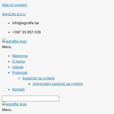
Skip to content
AgroLife d.o.o.
info@agrolife.ba
+387 35 857 026
Menu
Naslovna
O nama
Usluge
Proizvodi
Supstrati za cvijeće
Univerzalni supstrat za cvijeće
Kontakt
Menu