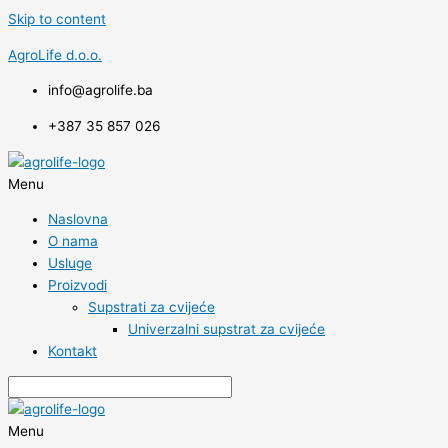
Skip to content
AgroLife d.o.o.
info@agrolife.ba
+387 35 857 026
Menu
Naslovna
O nama
Usluge
Proizvodi
Supstrati za cvijeće
Univerzalni supstrat za cvijeće
Kontakt
Menu