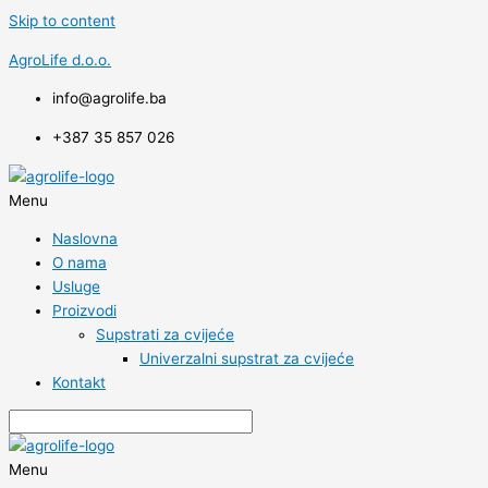
Skip to content
AgroLife d.o.o.
info@agrolife.ba
+387 35 857 026
Menu
Naslovna
O nama
Usluge
Proizvodi
Supstrati za cvijeće
Univerzalni supstrat za cvijeće
Kontakt
Menu