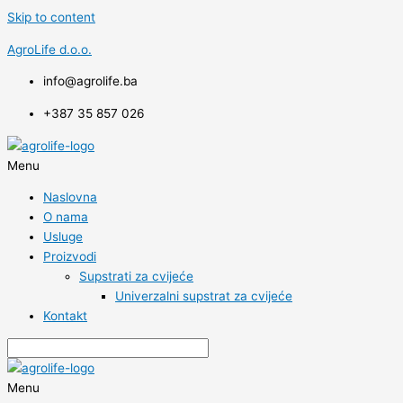
Skip to content
AgroLife d.o.o.
info@agrolife.ba
+387 35 857 026
Menu
Naslovna
O nama
Usluge
Proizvodi
Supstrati za cvijeće
Univerzalni supstrat za cvijeće
Kontakt
Menu