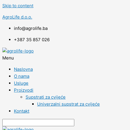
Skip to content
AgroLife d.o.o.
info@agrolife.ba
+387 35 857 026
Menu
Naslovna
O nama
Usluge
Proizvodi
Supstrati za cvijeće
Univerzalni supstrat za cvijeće
Kontakt