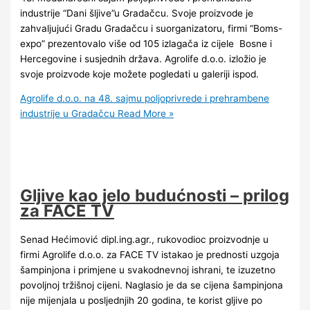
industrije “Dani šljive”u Gradačcu. Svoje proizvode je
zahvaljujući Gradu Gradačcu i suorganizatoru, firmi “Boms-
expo” prezentovalo više od 105 izlagača iz cijele Bosne i
Hercegovine i susjednih država. Agrolife d.o.o. izložio je
svoje proizvode koje možete pogledati u galeriji ispod.
Agrolife d.o.o. na 48. sajmu poljoprivrede i prehrambene
industrije u Gradačcu
Read More »
Gljive kao jelo budućnosti – prilog
za FACE TV
Senad Hećimović dipl.ing.agr., rukovodioc proizvodnje u
firmi Agrolife d.o.o. za FACE TV istakao je prednosti uzgoja
šampinjona i primjene u svakodnevnoj ishrani, te izuzetno
povoljnoj tržišnoj cijeni. Naglasio je da se cijena šampinjona
nije mijenjala u posljednjih 20 godina, te korist gljive po