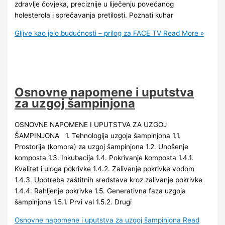
zdravlje čovjeka, preciznije u liječenju povećanog
holesterola i sprečavanja pretilosti. Poznati kuhar
Gljive kao jelo budućnosti – prilog za FACE TV
Read More »
Osnovne napomene i uputstva
za uzgoj šampinjona
OSNOVNE NAPOMENE I UPUTSTVA ZA UZGOJ
ŠAMPINJONA 1. Tehnologija uzgoja šampinjona 1.1.
Prostorija (komora) za uzgoj šampinjona 1.2. Unošenje
komposta 1.3. Inkubacija 1.4. Pokrivanje komposta 1.4.1.
Kvalitet i uloga pokrivke 1.4.2. Zalivanje pokrivke vodom
1.4.3. Upotreba zaštitnih sredstava kroz zalivanje pokrivke
1.4.4. Rahljenje pokrivke 1.5. Generativna faza uzgoja
šampinjona 1.5.1. Prvi val 1.5.2. Drugi
Osnovne napomene i uputstva za uzgoj šampinjona
Read