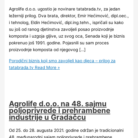
Agrolife d.o.o. ugostio je novinare tatabrada.tv, za jedan
ležerniji prilog. Dva brata, direktor, Emir Hećimović, dipl.oec.,
i tehnolog, Eldin Hećimović, dipl.ing.tehn., ispričali su kako
su još od ranog djetinstva zavoljeli posao proizvodnje
komposta i uzgoja gljive, uz svog oca, Senada koji je biznis
pokrenuo još 1991. godine. Pojasnili su sam proces
proizvodnje komposta od njegovog […]
Porodični biznis koji smo zavoljeli kao djeca – prilog za
tatabrada.tv
Read More »
Agrolife d.o.o. na 48. sajmu
poljoprivrede i prehrambene
industrije u Gradačcu
Od 25. do 28. augusta 2021. godine održan je tradicionalni
48. međunarodni sajam poljoprivrede i prehrambene