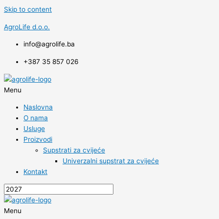
Skip to content
AgroLife d.o.o.
info@agrolife.ba
+387 35 857 026
Menu
Naslovna
O nama
Usluge
Proizvodi
Supstrati za cvijeće
Univerzalni supstrat za cvijeće
Kontakt
Menu